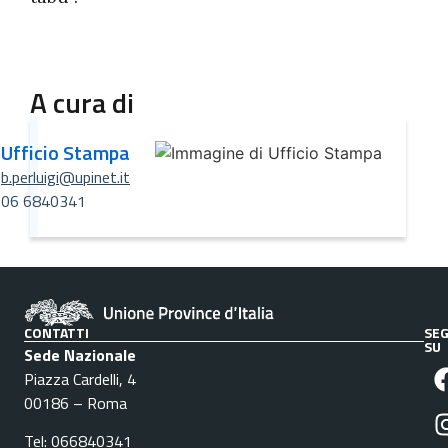
A cura di
Ufficio Stampa
b.perluigi@upinet.it
06 6840341
CONTATTI
SEG
SU
Sede Nazionale
Piazza Cardelli, 4
00186 – Roma
Tel: 066840341