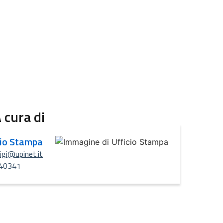
 cura di
cio Stampa
uigi@upinet.it
40341