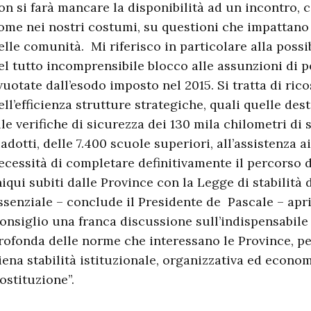
on si farà mancare la disponibilità ad un incontro, 
ome nei nostri costumi, su questioni che impattano 
elle comunità. Mi riferisco in particolare alla possib
el tutto incomprensibile blocco alle assunzioni di p
vuotate dall’esodo imposto nel 2015. Si tratta di ric
ell’efficienza strutture strategiche, quali quelle des
lle verifiche di sicurezza dei 130 mila chilometri di 
iadotti, delle 7.400 scuole superiori, all’assistenza
ecessità di completare definitivamente il percorso 
niqui subiti dalle Province con la Legge di stabilità 
ssenziale – conclude il Presidente de Pascale – apri
onsiglio una franca discussione sull’indispensabile
rofonda delle norme che interessano le Province, pe
iena stabilità istituzionale, organizzativa ed econo
ostituzione”.