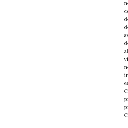
n
c
d
d
s
d
a
v
n
i
e
C
p
p
C