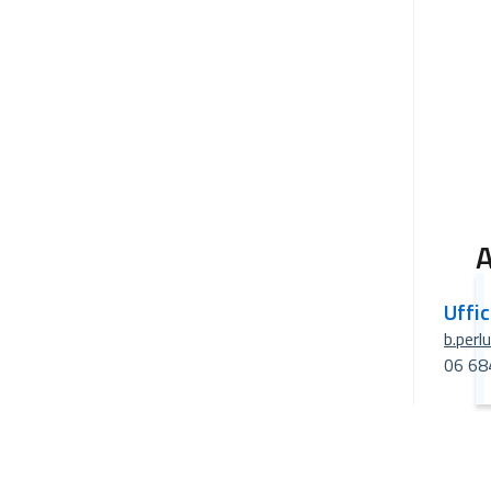
A
Uffi
b.perl
06 68