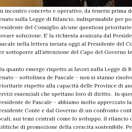
n incontro concreto e operativo, da tenersi prima de
enato sulla Legge di Bilancio, indispensabile per por
residente del Consiglio alcune questioni prioritarie
rovare soluzione. E’ la richiesta avanzata dal Presid
ascale nella lettera inviata oggi al Presidente del 
er sottoporre all’attenzione del Capo del Governo le 
Da quanto emerge rispetto ai lavori sulla Legge di B
enato – sottolinea de Pascale – non si stanno risol
rioritarie rispetto alla capacità delle Province di ass
ervizi essenziali che spettano loro di diritto. In ques
residente de Pascale – abbiamo molto apprezzato la 
residente Conte e dal Governo di un confronto conti
ocali, sui temi centrali come lo sviluppo, il rilancio 
olitiche di promozione della crescita sostenibile. P