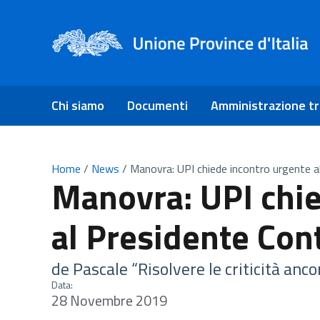
Chi siamo
Documenti
Amministrazione t
Home
/
News
/
Manovra: UPI chiede incontro urgente a
Manovra: UPI chie
al Presidente Con
de Pascale “Risolvere le criticità anc
Data:
28 Novembre 2019