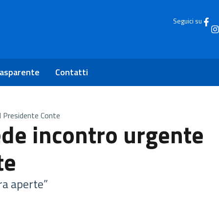
Seguici su
rasparente
Contatti
l Presidente Conte
de incontro urgente
te
ora aperte”