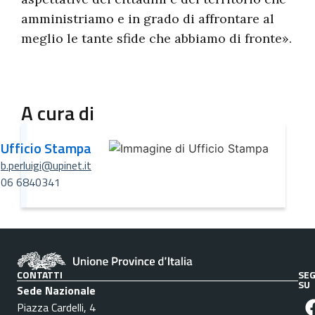
amministriamo e in grado di affrontare al
meglio le tante sfide che abbiamo di fronte».
A cura di
Ufficio Stampa
b.perluigi@upinet.it
06 6840341
CONTATTI
SEG
SU
Sede Nazionale
Piazza Cardelli, 4