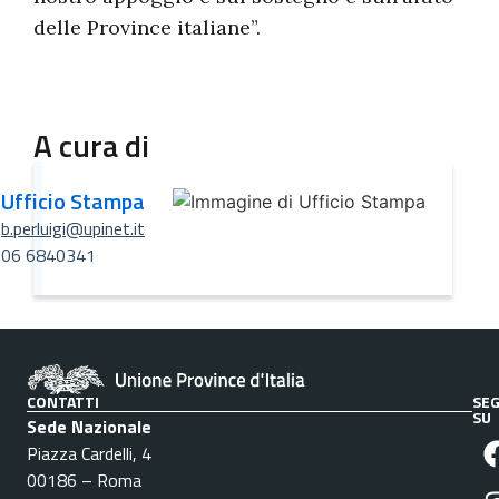
delle Province italiane”.
A cura di
Ufficio Stampa
b.perluigi@upinet.it
06 6840341
CONTATTI
SEG
SU
Sede Nazionale
Piazza Cardelli, 4
00186 – Roma