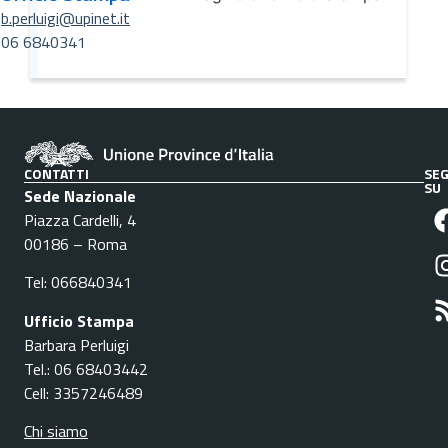
b.perluigi@upinet.it
06 6840341
CONTATTI
SEG
SU
Sede Nazionale
Piazza Cardelli, 4
00186 – Roma
Tel: 066840341
Ufficio Stampa
Barbara Perluigi
Tel.: 06 68403442
Cell: 3357246489
Chi siamo