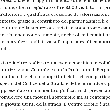
rofessionale e all’aggiornamento sulle tematiche de
tradale, che ha registrato oltre 8.000 visitatori, il p
n’ulteriore e qualificata occasione di valorizzazion
ontesto, grazie al contributo del partner Zambelli e
a cultura della sicurezza stradale è stata promossa 
ontribuendo concretamente, anche oltre i confini pro
onsapevolezza collettiva sull’importanza di comport
uida.
 stato inoltre realizzato un evento specifico in coll
otorizzazione Centrale e con la Prefettura di Berga
i motocicli, cicli e monopattini elettrici, con partic
ispetto del Codice della Strada e delle normative vige
appresentato un momento significativo di prevenzion
romuovere una mobilità sostenibile ma al contempo s
iù giovani utenti della strada. Il Centro Mobile è sta