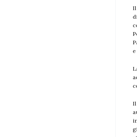
I
d
c
P
P
e
L
a
c
I
a
i
g