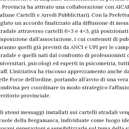
a Provincia ha attivato una collaborazione con AICA
taliane Cartelli e Arredi Pubblicitari). Con la Prefet
iglato un accordo finalizzato alla diffusione di mes
tradale attraverso cartelli 6×3 e 4×3, già posizionat
isposizione dall’associazione, i cui contenuti di pu
aranno quelli già previsti da ANCI e UPI per le cam
tradale e quelli nati dal confronto di professionisti 
niversitari, psicologi ed esperti in psicometria, tutti 
taff. L’iniziativa ha riscosso apprezzamento anche da
elle Forze dell’ordine, portando all’avvio di una vera
ondivisa per coordinare in modo strategico l’affissi
erritorio provinciale.
li stessi messaggi installati sui cartelli stradali ven
cuole della Bergamasca, individuate come luogo ide
iovani generazioni e sensibilizzarle sul tema della 