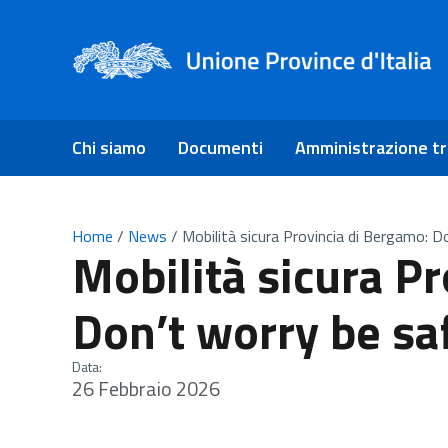
Chi siamo
Documenti
Amministrazione t
Home
/
News
/
Mobilità sicura Provincia di Bergamo: D
Mobilità sicura P
Don’t worry be sa
Data:
26 Febbraio 2026