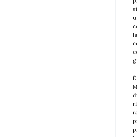
p
s
u
c
l
c
c
g
È
M
d
r
r
p
p