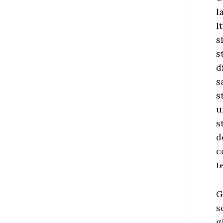
l
I
s
s
d
s
s
u
s
d
c
t
G
s
g