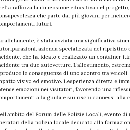
celta rafforza la dimensione educativa del progetto
onsapevolezza che parte dai più giovani per incide
omportamenti futuri.
arallelamente, è stata avviata una significativa sine
utoriparazioni, azienda specializzata nel ripristino 
ncidente, che ha ideato e realizzato un container it
ncidente tra due autovetture. L’allestimento, estrem
iproduce le conseguenze di uno scontro tra veicoli,
mpatto visivo ed emotivo. L’esperienza diretta e imm
ntense emozioni nei visitatori, favorendo una rifles
omportamenti alla guida e sui rischi connessi alla c
ell’ambito del Forum delle Polizie Locali, evento di 
peratori della polizia locale dedicato alla formazion