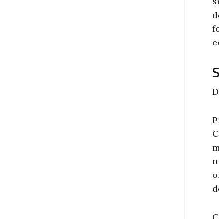
s
d
f
c
S
D
P
C
m
n
o
d
C