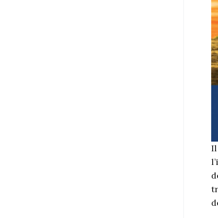
I
l
d
t
d