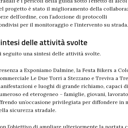
tradali e i pericoli della guida sotto l’effetto di alco
el progetto è stato il miglioramento della collaboraz
orze dell’ordine, con l’adozione di protocolli
ondivisi per il monitoraggio e l’intervento su strada
intesi delle attività svolte
i seguito una sintesi delle attività svolte.
resenza a Exponiamo Dalmine, la Festa Bikers a Colo
ommerciale Le Due Torri a Stezzano e Treviva a Trevi
anifestazioni e luoghi di grande richiamo, capaci d
umeroso ed eterogeneo – famiglie, giovani, lavorato
ffrendo un’occasione privilegiata per diffondere in 
ella sicurezza stradale.
on l’obiettivo di ampliare ulteriormente la portata 