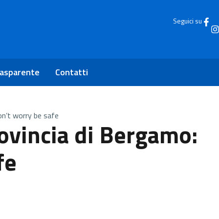
Seguici su
rasparente
Contatti
on’t worry be safe
rovincia di Bergamo:
fe