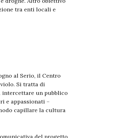
l e droghe. Altro obiettivo
ione tra enti locali e
.
gno al Serio, il Centro
olo. Si tratta di
i intercettare un pubblico
ri e appassionati –
modo capillare la cultura
comunicativa del progetto,