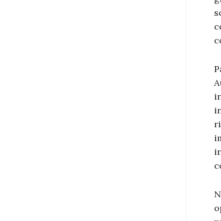
s
c
c
P
A
i
i
r
i
i
c
N
o