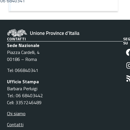
06 6840341
CONTATTI
SEG
SU
Sede Nazionale
Piazza Cardelli, 4
00186 – Roma
Tel: 066840341
Ufficio Stampa
Barbara Perluigi
Tel.: 06 68403442
Cell: 3357246489
Chi siamo
Contatti