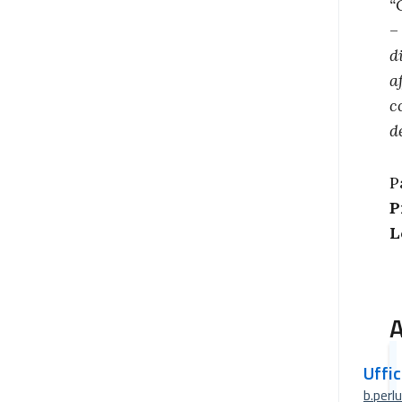
“
d
a
c
d
P
P
L
A
Uffi
b.perl