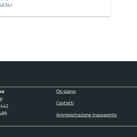
40341
pa
Chi siamo
gi
Contatti
3442
6489
Amministrazione trasparente