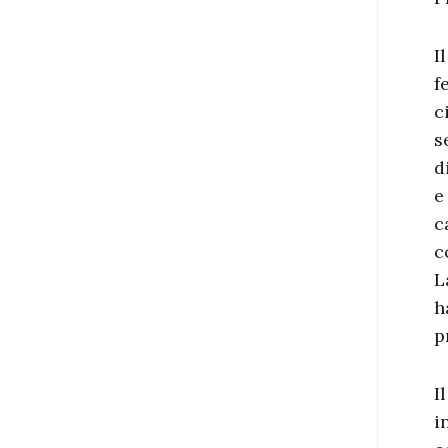
I
f
c
s
d
e
c
c
L
h
p
I
i