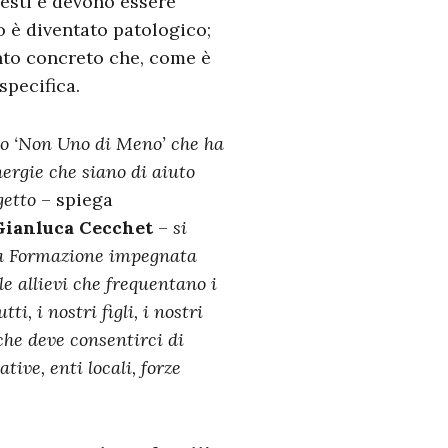
esti e devono essere
io è diventato patologico;
ento concreto che, come è
specifica.
tto ‘Non Uno di Meno’ che ha
nergie che siano di aiuto
getto
– spiega
Gianluca Cecchet
–
si
ina Formazione impegnata
le allievi che frequentano i
i, i nostri figli, i nostri
 che deve consentirci di
tive, enti locali, forze