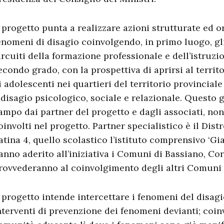
l progetto punta a realizzare azioni strutturate ed o
enomeni di disagio coinvolgendo, in primo luogo, gli 
ircuiti della formazione professionale e dell’istruz
econdo grado, con la prospettiva di aprirsi al territ
i adolescenti nei quartieri del territorio provinciale
 disagio psicologico, sociale e relazionale. Questo g
ampo dai partner del progetto e dagli associati, non
oinvolti nel progetto. Partner specialistico è il Dist
atina 4, quello scolastico l’istituto comprensivo ‘G
anno aderito all’iniziativa i Comuni di Bassiano, C
rovvederanno al coinvolgimento degli altri Comuni 
l progetto intende intercettare i fenomeni del disagi
nterventi di prevenzione dei fenomeni devianti; coinvo