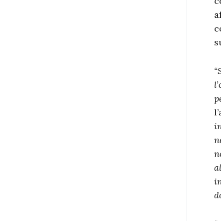
c
a
c
s
“
l
p
l
i
n
n
a
i
d