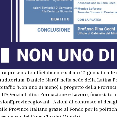
arà presentato ufficialmente sabato 21 gennaio alle 
’auditorium ‘Daniele Nardi’ nella sede della Latina F
pitaffio ‘Non uno di meno’, il progetto della Provinc
all’Agenzia Latina Formazione e Lavoro, finanziato, ne
AzionEprovincegiovani– Azioni di contrasto al disagi
elle Province Italiane grazie al Fondo per le politich
residenza del Consiglio dei Ministri.