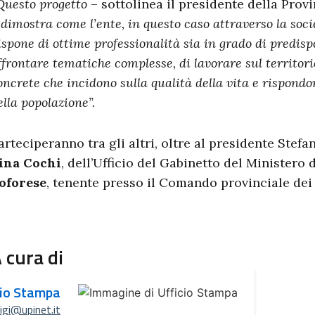
Questo progetto
– sottolinea il presidente della Prov
–
dimostra come l’ente, in questo caso attraverso la soc
ispone di ottime professionalità sia in grado di predisp
ffrontare tematiche complesse, di lavorare sul territor
oncrete che incidono sulla qualità della vita e rispondo
ella popolazione”.
arteciperanno tra gli altri, oltre al presidente Stefan
ina Cochi
, dell’Ufficio del Gabinetto del Ministero 
oforese
, tenente presso il Comando provinciale dei 
 cura di
cio Stampa
uigi@upinet.it