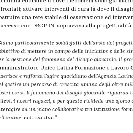
omunità educante lì dove i fenomeni sono già manif
ffrontati; attivare interventi di cura là dove il disag
ostruire una rete stabile di osservazione ed interv
uccesso con DROP IN, sopravviva alla progettualità 
Siamo particolarmente soddisfatti dell’avvio del proge
’obiettivo di mettere in campo delle iniziative e delle si
er la gestione del fenomeno del disagio giovanile. Il pro
’amministratore Unico Latina Formazione e Lavoro
nserisce e rafforza l’agire quotidiano dell’Agenzia Lat
el gestire un percorso di crescita umano degli oltre mil
ostri corsi. Il fenomeno del disagio giovanile riguarda tutt
llievi, i nostri ragazzi, e per questo richiede uno sforzo
nteragire su un piano collaborativo tra istituzione forma
ell’ordine, enti sanitari”.