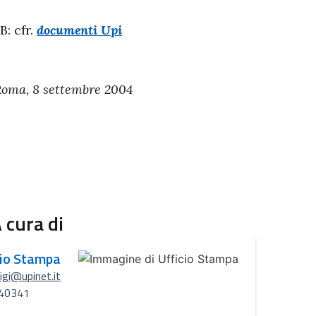
B: cfr.
documenti Upi
oma, 8 settembre 2004
 cura di
cio Stampa
uigi@upinet.it
40341