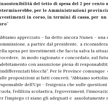
’insostenibilità del tetto di spesa del 2 per cento
eterminerebbe, per le Amministrazioni provincia
nvestimenti in corso, in termini di cassa, per un
uro
”
Abbiamo apprezzato – ha detto ancora Nunes – una di
ommissione, a partire dal presidente, a riconsidera
ella spesa per investimenti che faccia salva la situa
rocedere, in modo ragionato e concordato, sul fu
ndebitamento con assunzione piena di responsabilit
 indifferenziati blocchi”. Per le Province comunque
alle proposizioni ai fatti concreti. “Abbiamo sottolin
esponsabile dell’Upi – l’esigenza che sulle question
cuola, l’edilizia scolastica, l’egovernment, l’innovaz
er l’impiego ci siano gli adeguati e assolutamente 