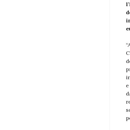
l
d
i
e
“
C
d
p
i
e
d
r
s
p