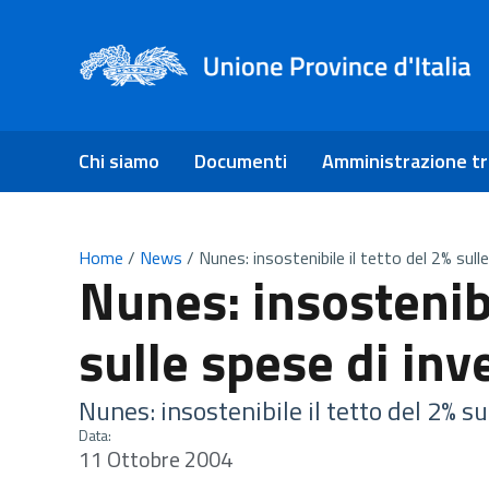
Chi siamo
Documenti
Amministrazione t
Home
/
News
/
Nunes: insostenibile il tetto del 2% sul
Nunes: insostenibi
sulle spese di in
Nunes: insostenibile il tetto del 2% s
Data:
11 Ottobre 2004