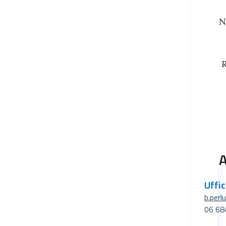
N
R
A
Uffi
b.perl
06 68