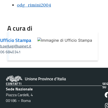
odg_rimini2004
A cura di
Ufficio Stampa
b.perluigi@upinet.it
06 6840341
CONTATTI
SEG
SU
Sede Nazionale
Piazza Cardelli, 4
00186 – Roma