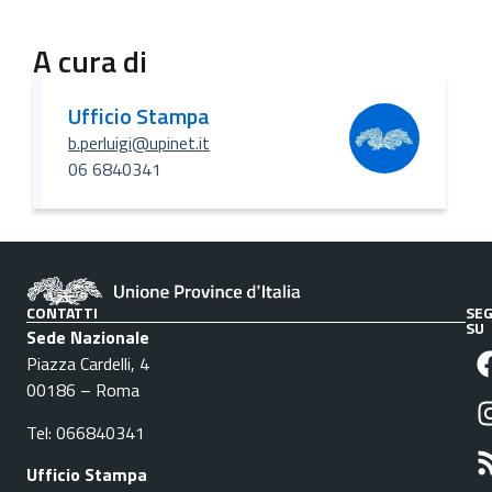
A cura di
Ufficio Stampa
b.perluigi@upinet.it
06 6840341
CONTATTI
SEG
SU
Sede Nazionale
Piazza Cardelli, 4
00186 – Roma
Tel: 066840341
Ufficio Stampa