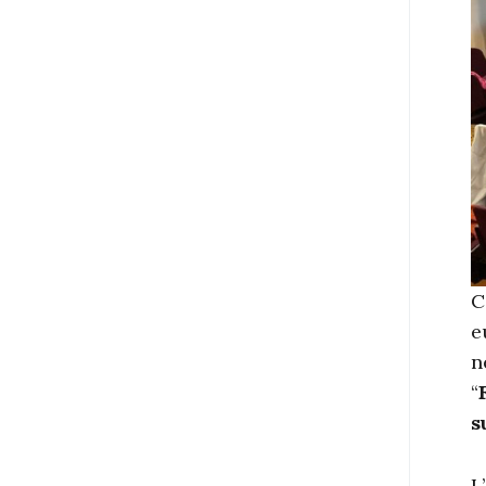
C
e
n
“
s
L