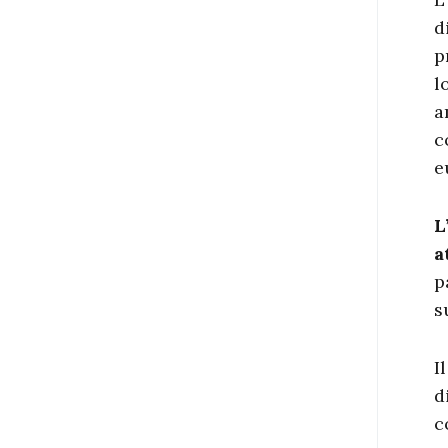
d
p
l
a
c
e
L
a
p
s
I
d
c