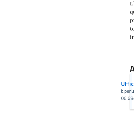
L
q
p
t
i
A
Uffi
b.perl
06 68