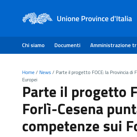
Chi siamo
Documenti
Amministrazione t
Home
/
News
/
Parte il progetto FOCE: la Provincia di
Europei
Parte il progetto 
Forlì-Cesena punta
competenze sui F