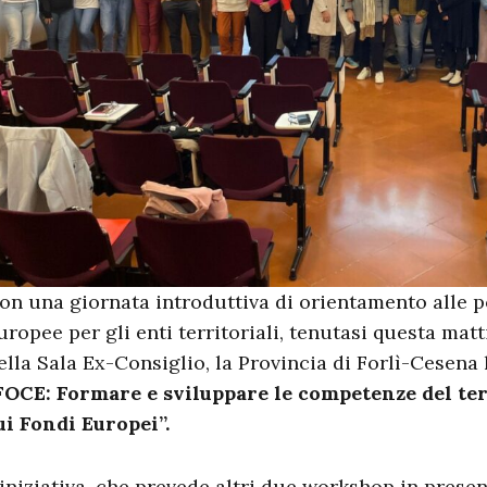
on una giornata introduttiva di orientamento alle p
uropee per gli enti territoriali, tenutasi questa mat
ella Sala Ex-Consiglio, la Provincia di Forlì-Cesena 
FOCE: Formare e sviluppare le competenze del ter
ui Fondi Europei”.
’iniziativa, che prevede altri due workshop in prese