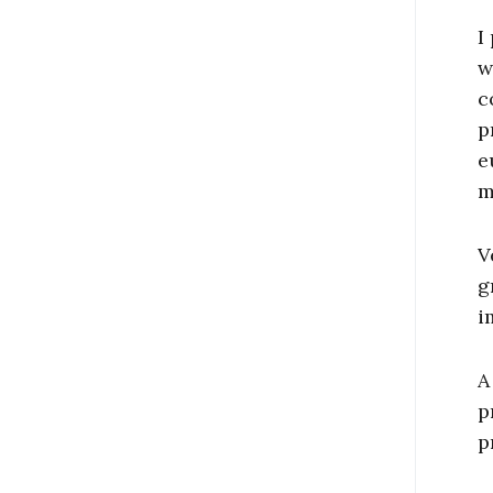
I
w
c
p
e
m
V
g
i
A
p
p