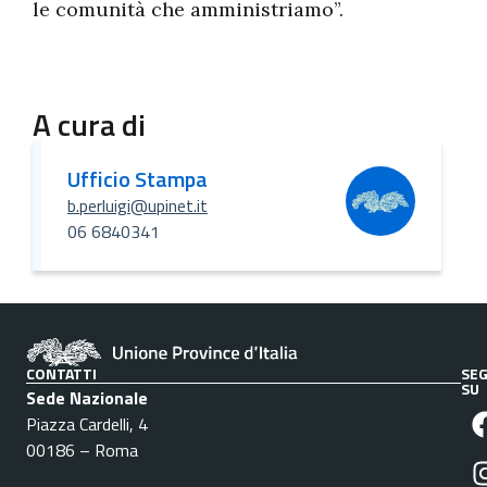
le comunità che amministriamo”.
A cura di
Ufficio Stampa
b.perluigi@upinet.it
06 6840341
CONTATTI
SEG
SU
Sede Nazionale
Piazza Cardelli, 4
00186 – Roma