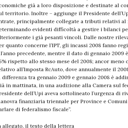
conomiche già a loro disposizione e destinate al co
ul territorio. Inoltre – aggiunge il Presidente dell’Upi
ntrate, principalmente collegate a tributi relativi al
eterminando evidenti difficoltà a gestire i bilanci p
lteriormente i già pesanti vincoli. Dalle nostre rilev
er quanto concerne l’IPT, gli incassi 2008 fanno reg
ll’anno precedente, mentre il dato di gennaio 2009 è
5% rispetto allo stesso mese del 2008; ancor meno c
elativo all’Imposta RcAuto, dove annualmente il 20
a differenza tra gennaio 2009 e gennaio 2008 è addir
ià in mattinata, in una audizione alla Camera sul fed
residente dell’Upi aveva sottolineato l’urgenza di riv
anovra finanziaria triennale per Province e Comuni
arlare di federalismo fiscale”.
n allegato, il testo della lettera