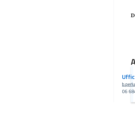
D
A
Uffi
b.perl
06 68