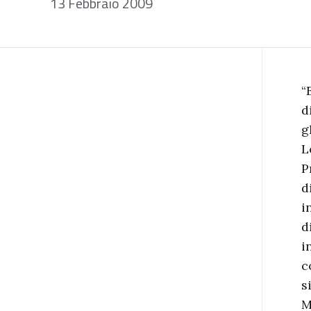
13 Febbraio 2009
“
d
g
L
P
d
i
d
i
c
s
M