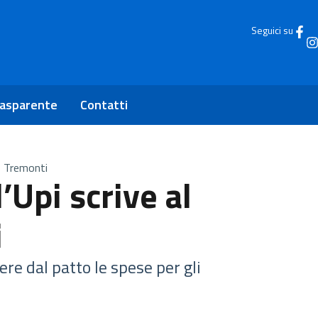
Seguici su
rasparente
Contatti
ro Tremonti
l’Upi scrive al
i
ere dal patto le spese per gli