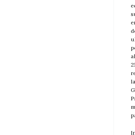
e
s
e
d
u
p
a
2
r
l
G
P
m
p
I