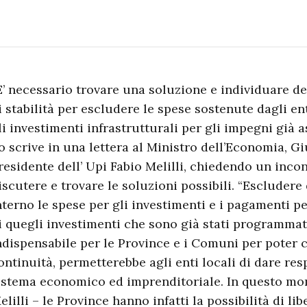
E’ necessario trovare una soluzione e individuare de
i stabilità per escludere le spese sostenute dagli en
li investimenti infrastrutturali per gli impegni già a
o scrive in una lettera al Ministro dell’Economia, Gi
residente dell’ Upi Fabio Melilli, chiedendo un inco
iscutere e trovare le soluzioni possibili. “Escludere 
nterno le spese per gli investimenti e i pagamenti pe
i quegli investimenti che sono già stati programmati 
ndispensabile per le Province e i Comuni per poter
ontinuità, permetterebbe agli enti locali di dare resp
istema economico ed imprenditoriale. In questo mom
elilli – le Province hanno infatti la possibilità di lib