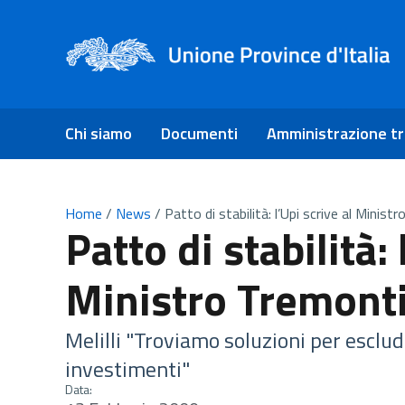
Chi siamo
Documenti
Amministrazione t
Home
/
News
/
Patto di stabilità: l’Upi scrive al Minist
Patto di stabilità: 
Ministro Tremont
Melilli "Troviamo soluzioni per esclud
investimenti"
Data: