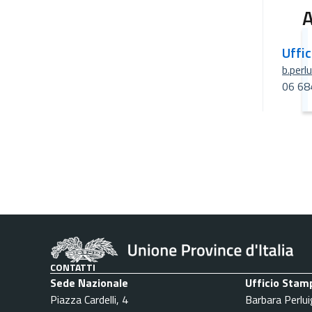
A
Uffi
b.perl
06 68
CONTATTI
Sede Nazionale
Ufficio Stam
Piazza Cardelli, 4
Barbara Perlui