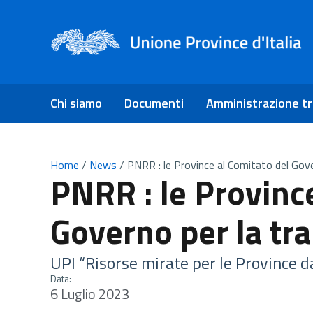
Chi siamo
Documenti
Amministrazione t
Home
/
News
/
PNRR : le Province al Comitato del Gover
PNRR : le Provinc
Governo per la tra
UPI “Risorse mirate per le Province d
Data:
6 Luglio 2023