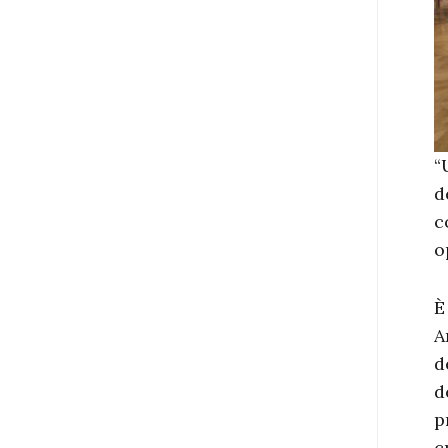
“
d
c
o
È
A
d
d
p
c