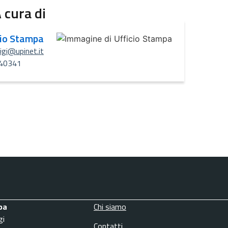
 cura di
cio Stampa
uigi@upinet.it
40341
pa
Chi siamo
gi
Contatti