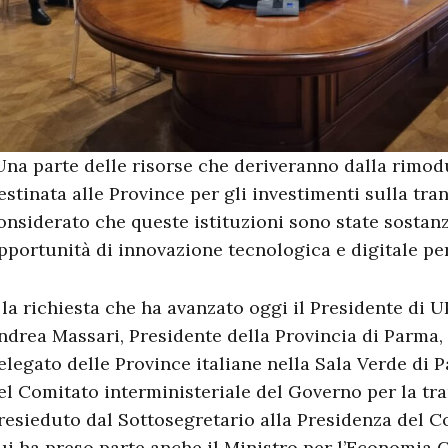
Una parte delle risorse che deriveranno dalla rimod
estinata alle Province per gli investimenti sulla tran
onsiderato che queste istituzioni sono state sostan
pportunità di innovazione tecnologica e digitale per 
 la richiesta che ha avanzato oggi il Presidente di 
ndrea Massari, Presidente della Provincia di Parma
elegato delle Province italiane nella Sala Verde di P
el Comitato interministeriale del Governo per la tra
resieduto dal Sottosegretario alla Presidenza del Co
ui ha preso parte anche il Ministro per l’Economia G