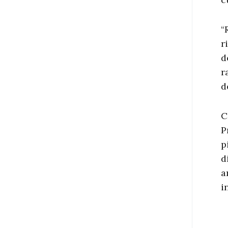
“
r
d
r
d
C
P
p
d
a
i