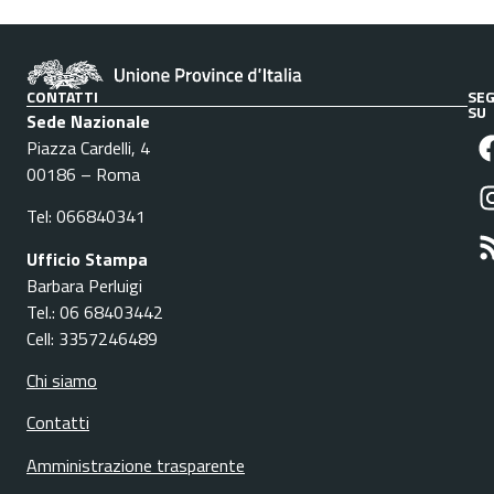
CONTATTI
SEG
SU
Sede Nazionale
Piazza Cardelli, 4
00186 – Roma
Tel: 066840341
Ufficio Stampa
Barbara Perluigi
Tel.: 06 68403442
Cell: 3357246489
Chi siamo
Contatti
Amministrazione trasparente