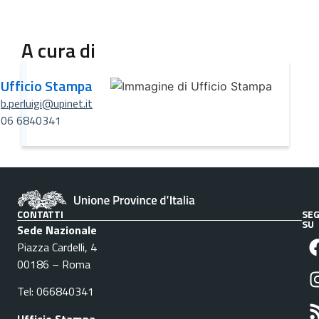
A cura di
Ufficio Stampa
b.perluigi@upinet.it
06 6840341
CONTATTI
SEG
SU
Sede Nazionale
Piazza Cardelli, 4
00186 – Roma
Tel: 066840341
Ufficio Stampa