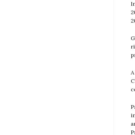
I
2
2
G
r
p
A
C
c
P
i
a
P