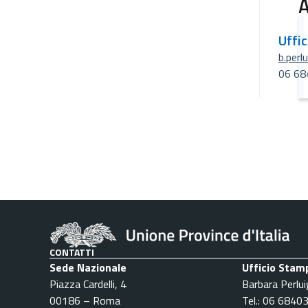
A
Uffi
b.perl
06 68
CONTATTI
Sede Nazionale
Ufficio Stam
Piazza Cardelli, 4
Barbara Perlui
00186 – Roma
Tel.: 06 6840