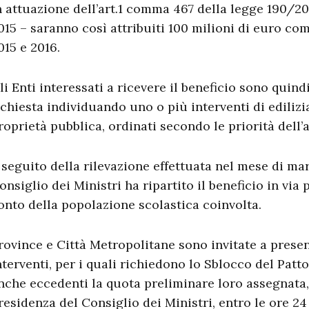
n attuazione dell’art.1 comma 467 della legge 190/201
015 – saranno così attribuiti 100 milioni di euro com
015 e 2016.
li Enti interessati a ricevere il beneficio sono quind
ichiesta individuando uno o più interventi di edilizia
roprietà pubblica, ordinati secondo le priorità dell
 seguito della rilevazione effettuata nel mese di mar
onsiglio dei Ministri ha ripartito il beneficio in via
onto della popolazione scolastica coinvolta.
rovince e Città Metropolitane sono invitate a presen
nterventi, per i quali richiedono lo Sblocco del Patto
nche eccedenti la quota preliminare loro assegnata,
residenza del Consiglio dei Ministri, entro le ore 2