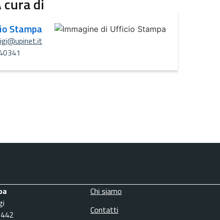
 cura di
cio Stampa
uigi@upinet.it
40341
pa
Chi siamo
gi
Contatti
3442