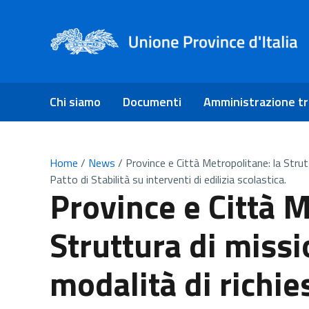
Chi siamo
Documenti
Amministrazione t
Home
/
News
/
Province e Città Metropolitane: la Strut
Patto di Stabilità su interventi di edilizia scolastica.
Province e Città M
Struttura di missi
modalità di richie