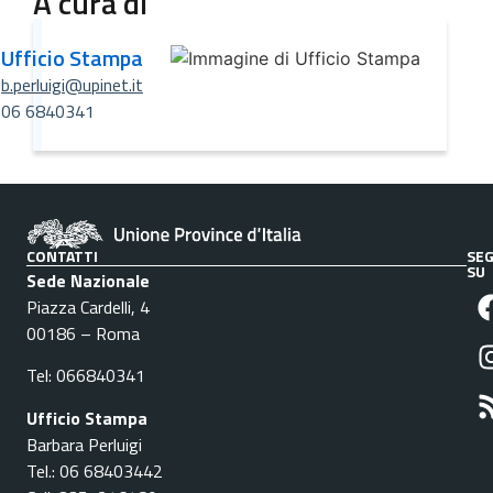
A cura di
Ufficio Stampa
b.perluigi@upinet.it
06 6840341
CONTATTI
SEG
SU
Sede Nazionale
Piazza Cardelli, 4
00186 – Roma
Tel: 066840341
Ufficio Stampa
Barbara Perluigi
Tel.: 06 68403442