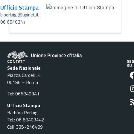
Ufficio Stampa
b.perluigi@upinet.it
06 6840341
CONTATTI
SEG
SU
Sede Nazionale
Piazza Cardelli, 4
00186 – Roma
Tel: 066840341
Ufficio Stampa
Barbara Perluigi
Tel.: 06 68403442
Cell: 3357246489