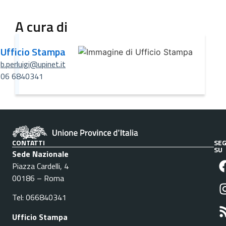
A cura di
Ufficio Stampa
b.perluigi@upinet.it
06 6840341
CONTATTI
SEG
SU
Sede Nazionale
Piazza Cardelli, 4
00186 – Roma
Tel: 066840341
Ufficio Stampa