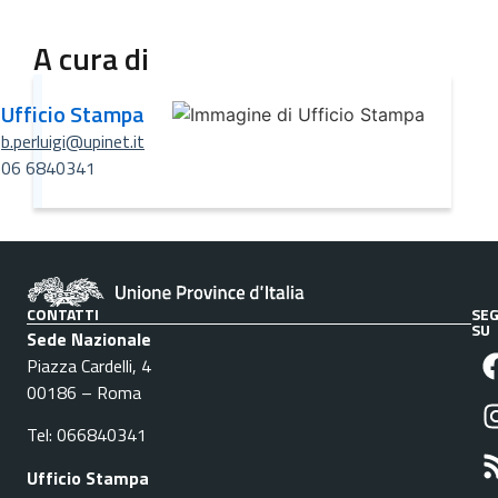
A cura di
Ufficio Stampa
b.perluigi@upinet.it
06 6840341
CONTATTI
SEG
SU
Sede Nazionale
Piazza Cardelli, 4
00186 – Roma
Tel: 066840341
Ufficio Stampa