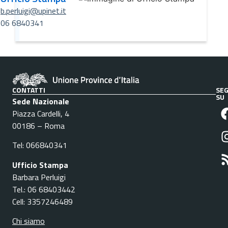
b.perluigi@upinet.it
06 6840341
CONTATTI
SEG
SU
Sede Nazionale
Piazza Cardelli, 4
00186 – Roma
Tel: 066840341
Ufficio Stampa
Barbara Perluigi
Tel.: 06 68403442
Cell: 3357246489
Chi siamo