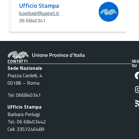
Ufficio Stampa
b.perluigi@upinet.it
06 6840341
CONTATTI
SEG
SU
Sede Nazionale
Piazza Cardelli, 4
00186 – Roma
Tel: 066840341
Ufficio Stampa
Barbara Perluigi
Tel.: 06 68403442
Cell: 3357246489