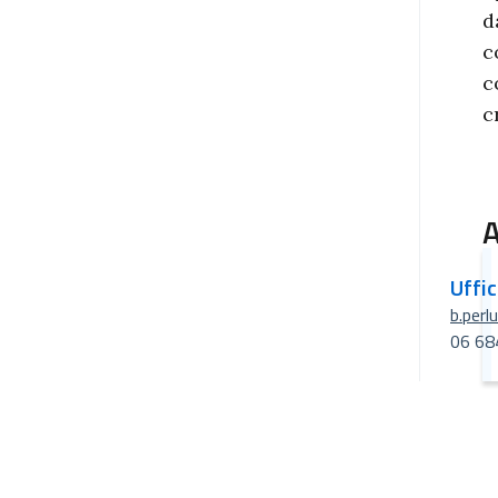
d
c
c
c
A
Uffi
b.perl
06 68