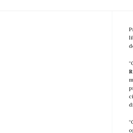
P
l
d
“
R
m
p
c
d
“
o