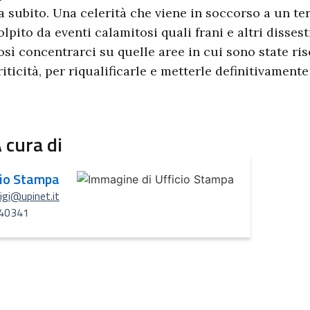
a subito. Una celerità che viene in soccorso a un t
olpito da eventi calamitosi quali frani e altri disses
osì concentrarci su quelle aree in cui sono state ri
riticità, per riqualificarle e metterle definitivamente 
 cura di
cio Stampa
uigi@upinet.it
40341