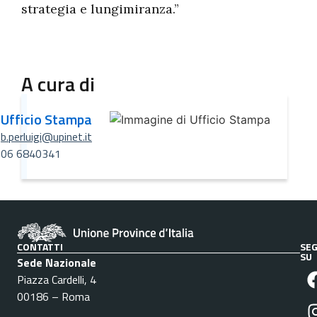
strategia e lungimiranza.”
A cura di
Ufficio Stampa
b.perluigi@upinet.it
06 6840341
CONTATTI
SEG
SU
Sede Nazionale
Piazza Cardelli, 4
00186 – Roma