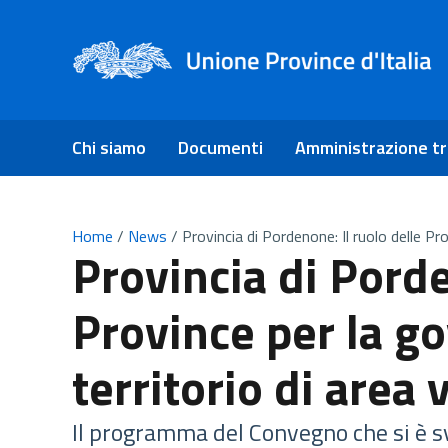
Chi siamo
Documenti
Amministrazione t
Home
/
News
/
Provincia di Pordenone: Il ruolo delle Pr
Provincia di Porde
Province per la g
territorio di area 
Il programma del Convegno che si è sv