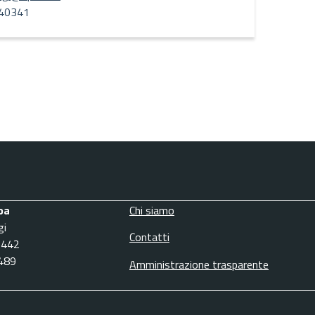
40341
pa
Chi siamo
gi
Contatti
3442
6489
Amministrazione trasparente