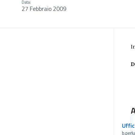
Data:
27 Febbraio 2009
I
D
A
Uffi
b.perl