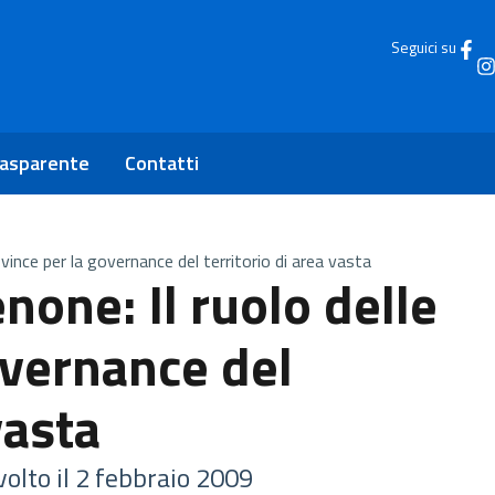
Seguici su
rasparente
Contatti
ovince per la governance del territorio di area vasta
none: Il ruolo delle
overnance del
vasta
olto il 2 febbraio 2009