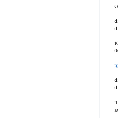
G
–
d
d
–
1
0
–
p
–
d
d
I
a