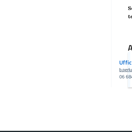
S
t
A
Uffi
b.perl
06 68