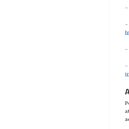
–
–
h
–
–
i
P
a
a