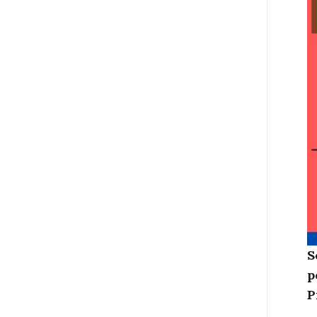
S
p
P