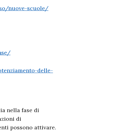
viso/nuove-scuole/
nse/
potenziamento-delle-
ia nella fase di
azioni di
nti possono attivare.