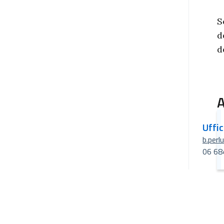
S
d
d
A
Uffi
b.perl
06 68