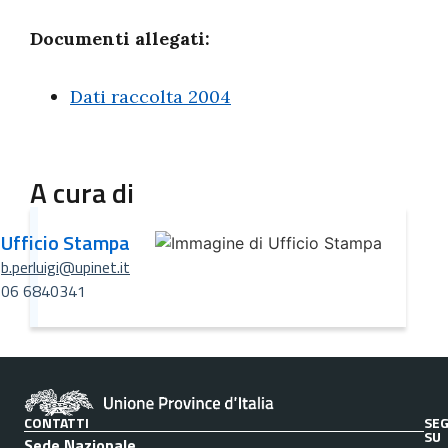
Documenti allegati:
Dati raccolta 2004
A cura di
Ufficio Stampa
b.perluigi@upinet.it
06 6840341
CONTATTI
SEG
SU
Sede Nazionale