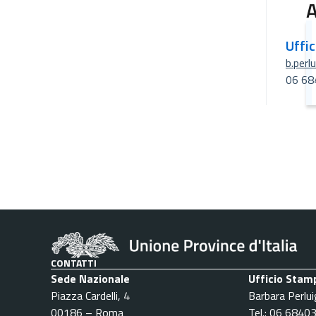
A
Uffi
b.perl
06 68
CONTATTI
Sede Nazionale
Ufficio Stam
Piazza Cardelli, 4
Barbara Perlui
00186 – Roma
Tel.: 06 6840