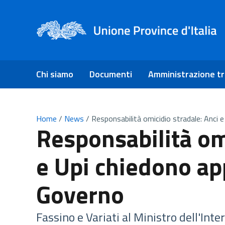
Chi siamo
Documenti
Amministrazione t
Home
/
News
/
Responsabilità omicidio stradale: Anci
Responsabilità om
e Upi chiedono a
Governo
Fassino e Variati al Ministro dell'Int