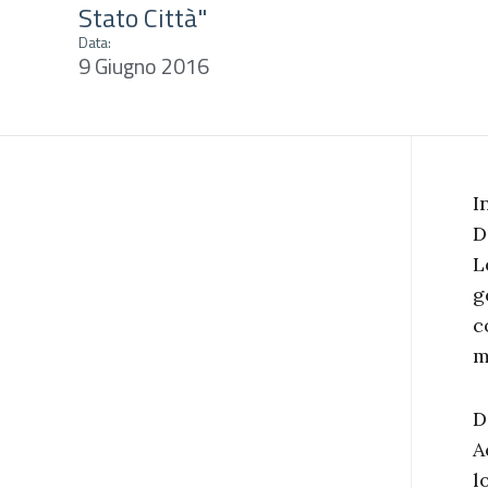
Stato Città"
Data:
9 Giugno 2016
I
D
L
g
c
m
D
A
l