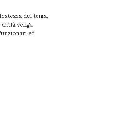
icatezza del tema,
 Città venga
funzionari ed