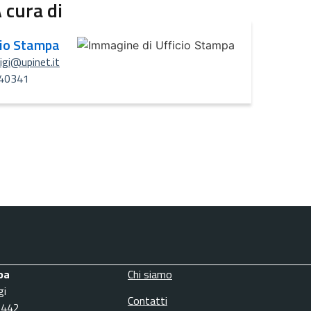
 cura di
cio Stampa
uigi@upinet.it
40341
pa
Chi siamo
gi
Contatti
3442