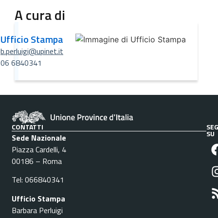
A cura di
Ufficio Stampa
b.perluigi@upinet.it
06 6840341
CONTATTI
SEG
SU
Sede Nazionale
Piazza Cardelli, 4
00186 – Roma
Tel: 066840341
Ufficio Stampa
Barbara Perluigi