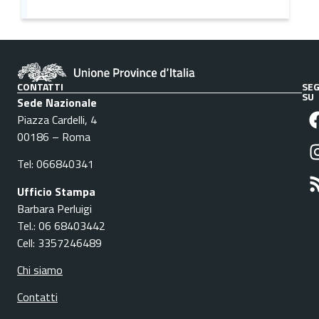
CONTATTI
SEG
SU
Sede Nazionale
Piazza Cardelli, 4
00186 – Roma
Tel: 066840341
Ufficio Stampa
Barbara Perluigi
Tel.: 06 68403442
Cell: 3357246489
Chi siamo
Contatti