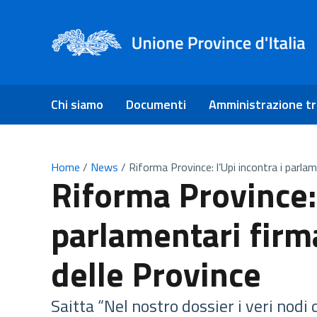
Chi siamo
Documenti
Amministrazione t
Home
/
News
/
Riforma Province: l’Upi incontra i parla
Riforma Province: 
parlamentari firm
delle Province
Saitta “Nel nostro dossier i veri nodi