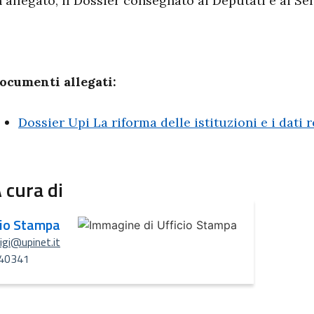
n allegato, il Dossier consegnato ai Deputati e ai Se
ocumenti allegati:
Dossier Upi La riforma delle istituzioni e i dati r
 cura di
cio Stampa
uigi@upinet.it
40341