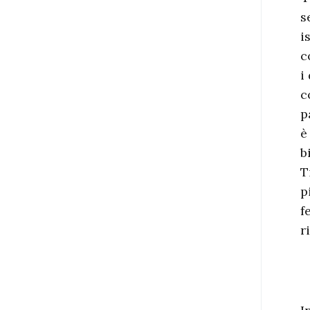
s
i
c
i
c
p
è
b
T
p
f
r