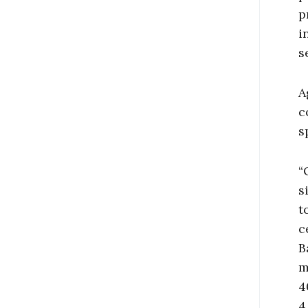
p
i
s
A
c
s
“
s
t
c
B
m
4
4