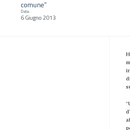
comune”
Data:
6 Giugno 2013
H
m
i
d
s
“
d
a
p