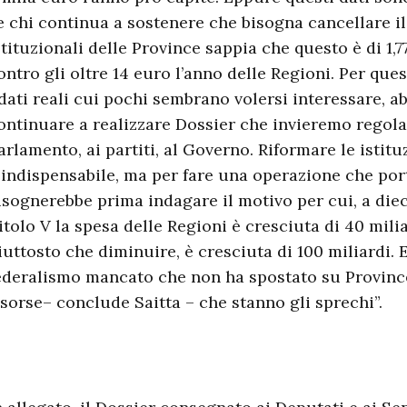
e chi continua a sostenere che bisogna cancellare il
stituzionali delle Province sappia che questo è di 1,7
ontro gli oltre 14 euro l’anno delle Regioni. Per ques
 dati reali cui pochi sembrano volersi interessare, 
ontinuare a realizzare Dossier che invieremo regola
arlamento, ai partiti, al Governo. Riformare le istitu
 indispensabile, ma per fare una operazione che porti
isognerebbe prima indagare il motivo per cui, a diec
itolo V la spesa delle Regioni è cresciuta di 40 milia
iuttosto che diminuire, è cresciuta di 100 miliardi. E’
ederalismo mancato che non ha spostato su Provinc
isorse– conclude Saitta – che stanno gli sprechi”.