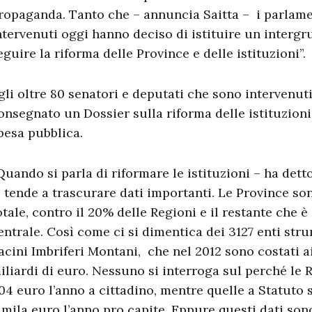
ropaganda. Tanto che – annuncia Saitta – i parlam
ntervenuti oggi hanno deciso di istituire un interg
eguire la riforma delle Province e delle istituzioni”.
gli oltre 80 senatori e deputati che sono intervenuti
onsegnato un Dossier sulla riforma delle istituzioni 
pesa pubblica.
Quando si parla di riformare le istituzioni – ha detto
i tende a trascurare dati importanti. Le Province son
otale, contro il 20% delle Regioni e il restante che è
entrale. Così come ci si dimentica dei 3127 enti stru
acini Imbriferi Montani, che nel 2012 sono costati ai 
iliardi di euro. Nessuno si interroga sul perché le
04 euro l’anno a cittadino, mentre quelle a Statuto s
 mila euro l’anno pro capite. Eppure questi dati son