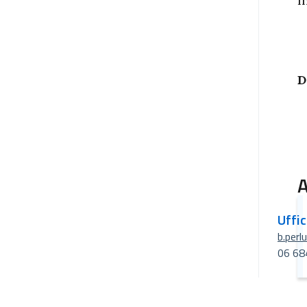
I
D
A
Uffi
b.perl
06 68