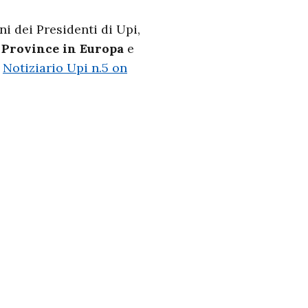
ni dei Presidenti di Upi,
e Province in Europa
e
l
Notiziario Upi n.5 on