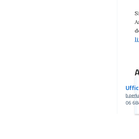
S
A
d
l
A
Uffi
b.perl
06 68