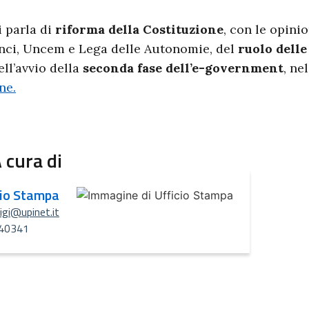
i parla di
riforma della Costituzione
, con le opinio
nci, Uncem e Lega delle Autonomie, del
ruolo dell
ell’avvio della
seconda fase dell’e-government
, ne
ine.
 cura di
cio Stampa
uigi@upinet.it
40341