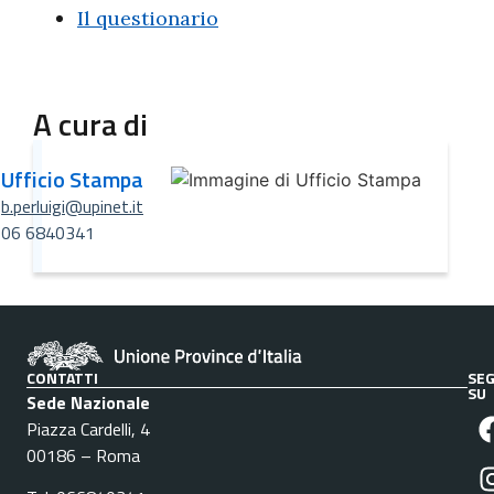
Il questionario
A cura di
Ufficio Stampa
b.perluigi@upinet.it
06 6840341
CONTATTI
SEG
SU
Sede Nazionale
Piazza Cardelli, 4
00186 – Roma