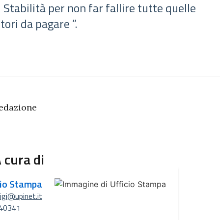
 Stabilità per non far fallire tutte quelle
ori da pagare ”.
edazione
 cura di
cio Stampa
uigi@upinet.it
40341