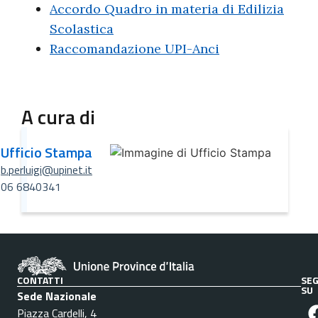
Accordo Quadro in materia di Edilizia
Scolastica
Raccomandazione UPI-Anci
A cura di
Ufficio Stampa
b.perluigi@upinet.it
06 6840341
CONTATTI
SEG
SU
Sede Nazionale
Piazza Cardelli, 4