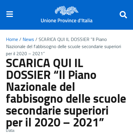
Home
/
News
/
SCARICA QUI IL DOSSIER “Il Piano
Nazionale del fabbisogno delle scuole secondarie superiori
per il 2020 – 2021”
SCARICA QUI IL
DOSSIER “Il Piano
Nazionale del
fabbisogno delle scuole
secondarie superiori
per il 2020 – 2021”
Data: