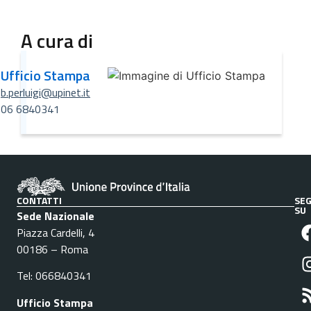
A cura di
Ufficio Stampa
b.perluigi@upinet.it
06 6840341
CONTATTI
SEG
SU
Sede Nazionale
Piazza Cardelli, 4
00186 – Roma
Tel: 066840341
Ufficio Stampa