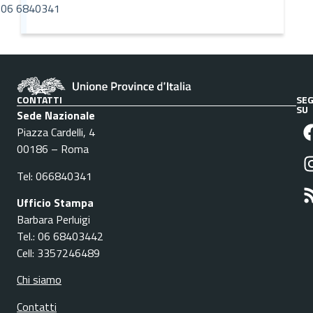
06 6840341
CONTATTI
SEG
SU
Sede Nazionale
Piazza Cardelli, 4
00186 – Roma
Tel: 066840341
Ufficio Stampa
Barbara Perluigi
Tel.: 06 68403442
Cell: 3357246489
Chi siamo
Contatti