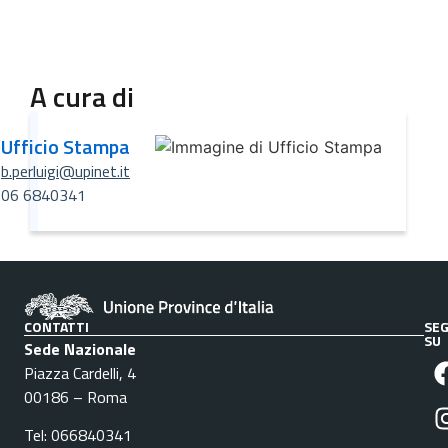
A cura di
Ufficio Stampa
b.perluigi@upinet.it
06 6840341
CONTATTI
SEG
SU
Sede Nazionale
Piazza Cardelli, 4
00186 – Roma
Tel: 066840341