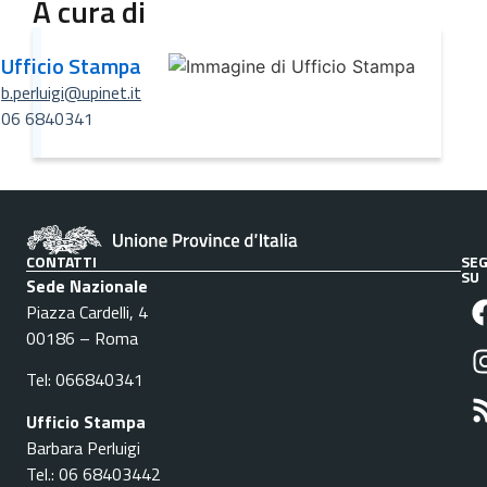
A cura di
Ufficio Stampa
b.perluigi@upinet.it
06 6840341
CONTATTI
SEG
SU
Sede Nazionale
Piazza Cardelli, 4
00186 – Roma
Tel: 066840341
Ufficio Stampa
Barbara Perluigi
Tel.: 06 68403442