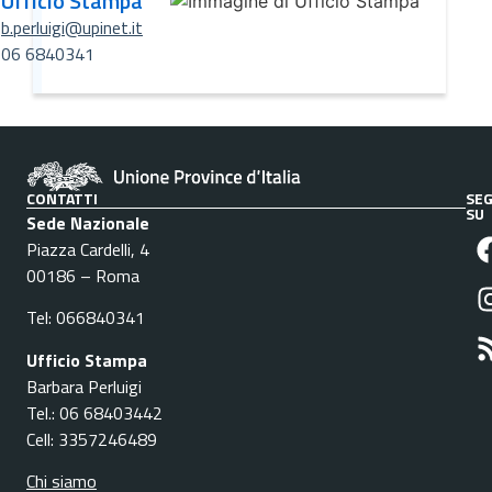
Ufficio Stampa
b.perluigi@upinet.it
06 6840341
CONTATTI
SEG
SU
Sede Nazionale
Piazza Cardelli, 4
00186 – Roma
Tel: 066840341
Ufficio Stampa
Barbara Perluigi
Tel.: 06 68403442
Cell: 3357246489
Chi siamo