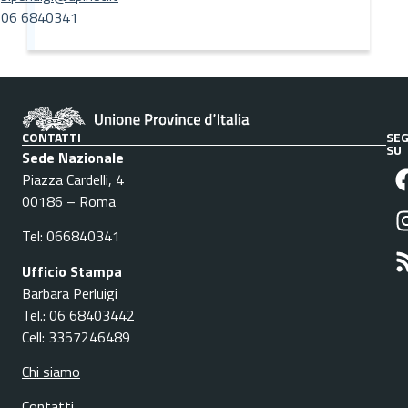
06 6840341
CONTATTI
SEG
SU
Sede Nazionale
Piazza Cardelli, 4
00186 – Roma
Tel: 066840341
Ufficio Stampa
Barbara Perluigi
Tel.: 06 68403442
Cell: 3357246489
Chi siamo
Contatti