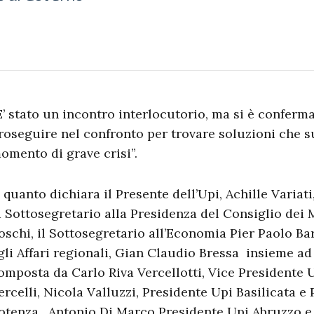
E’ stato un incontro interlocutorio, ma si è conferma
roseguire nel confronto per trovare soluzioni che s
omento di grave crisi”.
’ quanto dichiara il Presente dell’Upi, Achille Variat
a Sottosegretario alla Presidenza del Consiglio dei 
oschi, il Sottosegretario all’Economia Pier Paolo Bar
gli Affari regionali, Gian Claudio Bressa insieme a
omposta da Carlo Riva Vercellotti, Vice Presidente 
ercelli, Nicola Valluzzi, Presidente Upi Basilicata e
otenza, Antonio Di Marco Presidente Upi Abruzzo e