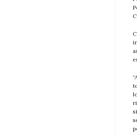
P
C
C
i
a
e
“
t
l
r
s
s
p