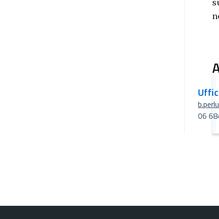
s
n
A
Uffi
b.perl
06 68