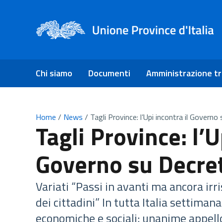
Chi siamo
Documenti
Amministrazione t
Home
/
News
/
Tagli Province: l’Upi incontra il Governo
Tagli Province: l’U
Governo su Decret
Variati “Passi in avanti ma ancora irri
dei cittadini” In tutta Italia settiman
economiche e sociali: unanime appell