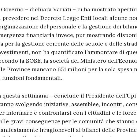
l Governo – dichiara Variati – ci ha mostrato apertur
i prevedere nel Decreto Legge Enti locali alcune n
’organizzazione del personale e la gestione dei bilan
mergenza finanziaria invece, pur mostrando disponib
ia per la gestione corrente delle scuole e delle stra
nvestimenti, non ha quantificato l’ammontare di que
econdo la SOSE, la società del Ministero dell’Econom
lle Province mancano 651 milioni per la sola spesa 
e funzioni fondamentali.
n questa settimana – conclude il Presidente dell’Upi 
tanno svolgendo iniziative, assemblee, incontri, consi
er informare e confrontarsi con i cittadini e le forz
ulle gravi conseguenze per le comunità che stanno 
anifestamente irragionevoli ai bilanci delle Provin