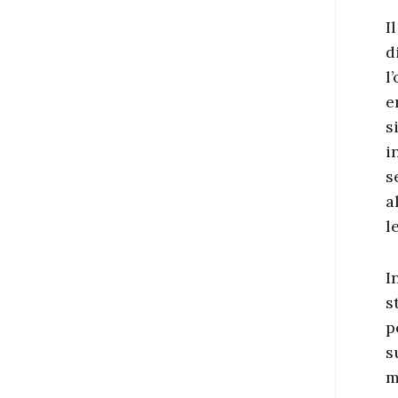
I
d
l
e
s
i
s
a
l
I
s
p
s
m