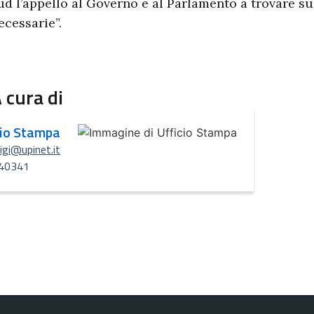
ud l’appello al Governo e al Parlamento a trovare su
ecessarie”.
 cura di
cio Stampa
uigi@upinet.it
40341