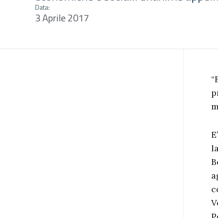
Data:
3 Aprile 2017
“
p
m
E
l
B
a
c
V
P