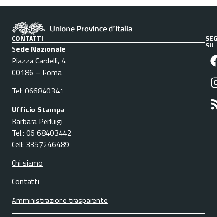
CONTATTI
SEG
SU
Sede Nazionale
Piazza Cardelli, 4
00186 – Roma
Tel: 066840341
Ufficio Stampa
Barbara Perluigi
Tel.: 06 68403442
Cell: 3357246489
Chi siamo
Contatti
Amministrazione trasparente