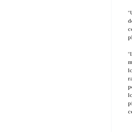
“
d
c
p
“
m
l
r
p
l
p
c