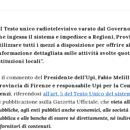
Il Testo unico radiotelevisivo varato dal Govern
he ingessa il sistema e impedisce a Regioni, Pro
tilizzare tutti i mezzi a disposizione per offrire 
nformazione dettagliata sulle attività svolte quo
stituzioni locali”.
’ il commento del
Presidente dell’Upi, Fabio Melill
rovincia di Firenze e responsabile Upi per la C
enzi
, riferendosi
all’art. 5 del Testo Unico del sist
i pubblicazione sulla Gazzetta Ufficiale, che
vieta a
ubbliche, agli enti pubblici anche economici, alle societ
ubblica e alle banche di essere né direttamente, né indir
 fornitori di contenuti
.