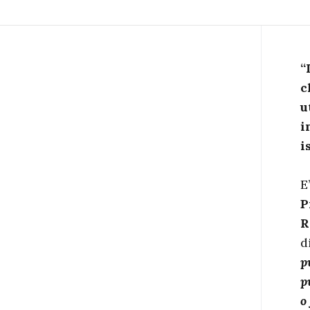
“
c
u
i
i
E
P
R
d
p
p
o