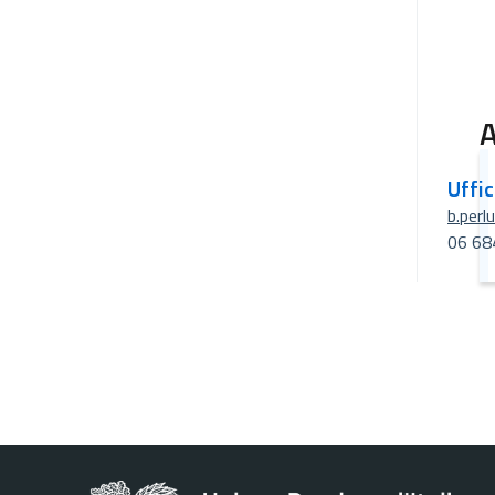
A
Uffi
b.perl
06 68