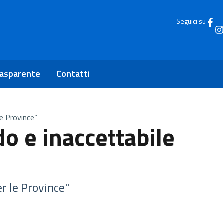
Seguici su
rasparente
Contatti
le Province”
o e inaccettabile
er le Province"