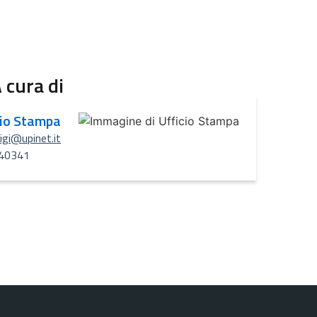
 cura di
cio Stampa
uigi@upinet.it
40341