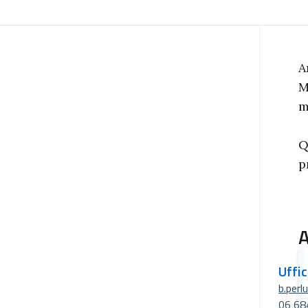
A
M
m
Q
p
A
Uffi
b.perl
06 68