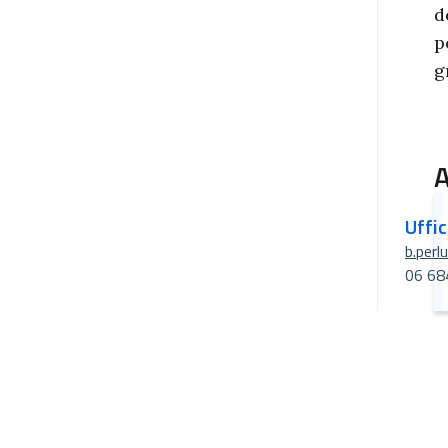
d
p
g
A
Uffi
b.perl
06 68