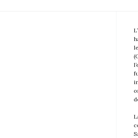
L
h
l
(
l
f
i
o
d
L
c
S