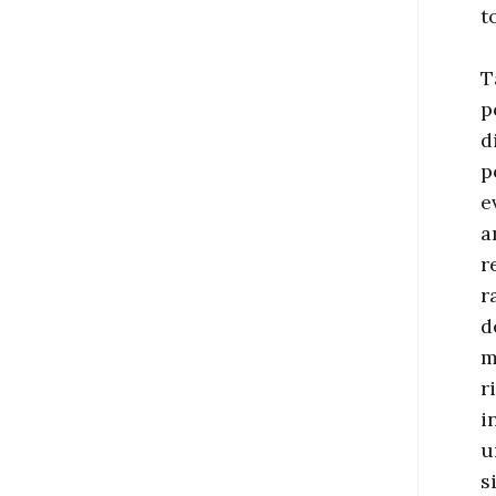
t
T
p
d
p
e
a
r
r
d
m
r
i
u
s