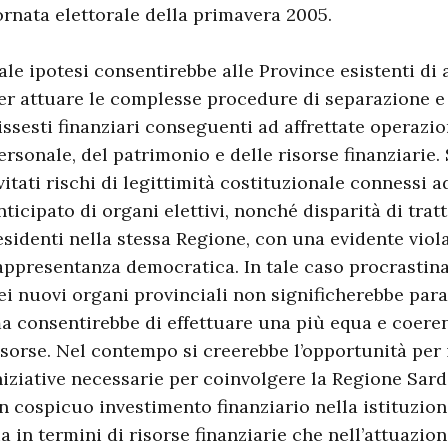
ornata elettorale della primavera 2005.
ale ipotesi consentirebbe alle Province esistenti di
er attuare le complesse procedure di separazione e d
issesti finanziari conseguenti ad affrettate operazio
ersonale, del patrimonio e delle risorse finanziarie
vitati rischi di legittimità costituzionale connessi
nticipato di organi elettivi, nonché disparità di trat
esidenti nella stessa Regione, con una evidente viol
appresentanza democratica. In tale caso procrastina
ei nuovi organi provinciali non significherebbe para
a consentirebbe di effettuare una più equa e coeren
isorse. Nel contempo si creerebbe l’opportunità per 
niziative necessarie per coinvolgere la Regione Sar
n cospicuo investimento finanziario nella istituzion
ia in termini di risorse finanziarie che nell’attuazio